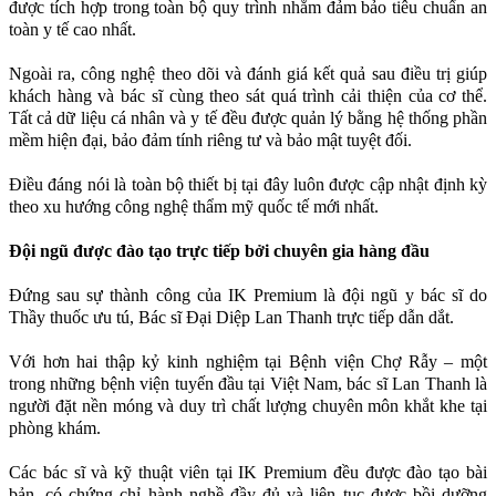
được tích hợp trong toàn bộ quy trình nhằm đảm bảo tiêu chuẩn an
toàn y tế cao nhất.
Ngoài ra, công nghệ theo dõi và đánh giá kết quả sau điều trị giúp
khách hàng và bác sĩ cùng theo sát quá trình cải thiện của cơ thể.
Tất cả dữ liệu cá nhân và y tế đều được quản lý bằng hệ thống phần
mềm hiện đại, bảo đảm tính riêng tư và bảo mật tuyệt đối.
Điều đáng nói là toàn bộ thiết bị tại đây luôn được cập nhật định kỳ
theo xu hướng công nghệ thẩm mỹ quốc tế mới nhất.
Đội ngũ được đào tạo trực tiếp bởi chuyên gia hàng đầu
Đứng sau sự thành công của IK Premium là đội ngũ y bác sĩ do
Thầy thuốc ưu tú, Bác sĩ Đại Diệp Lan Thanh trực tiếp dẫn dắt.
Với hơn hai thập kỷ kinh nghiệm tại Bệnh viện Chợ Rẫy – một
trong những bệnh viện tuyến đầu tại Việt Nam, bác sĩ Lan Thanh là
người đặt nền móng và duy trì chất lượng chuyên môn khắt khe tại
phòng khám.
Các bác sĩ và kỹ thuật viên tại IK Premium đều được đào tạo bài
bản, có chứng chỉ hành nghề đầy đủ và liên tục được bồi dưỡng