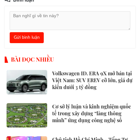
Bình luận
Gửi bình luận
BÀI ĐỌC NHIỀU
Volkswagen ID. ERA 9X mở bán tại
Việt Nam: SUV EREV cỡ lớn, giá dự
kiến dưới 3 tỷ đồng
Cơ sở lý luận và kinh nghiệm quốc
tế trong xây dựng “làng thông
minh” ứng dụng công nghệ số
Chủ tịch Hồ Chí Minh - Tổng Tư