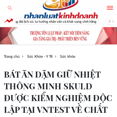
sử, tư tưởng nhân văn và khát vọng vĩnh hằng
Ra mắt cuốn sách “Fidel 
Trang chủ
Sức Khỏe - Y Tế
Sức khỏe
BÁT ĂN DẶM GIỮ NHIỆT
THÔNG MINH SKULD
ĐƯỢC KIỂM NGHIỆM ĐỘC
LẬP TẠI VNTEST VỀ CHẤT