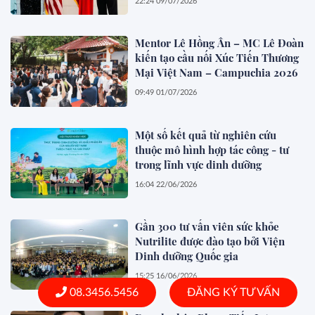
22:24 09/07/2026
Mentor Lê Hồng Ân – MC Lê Đoàn
kiến tạo cầu nối Xúc Tiến Thương
Mại Việt Nam – Campuchia 2026
09:49 01/07/2026
Một số kết quả từ nghiên cứu
thuộc mô hình hợp tác công - tư
trong lĩnh vực dinh dưỡng
16:04 22/06/2026
Gần 300 tư vấn viên sức khỏe
Nutrilite được đào tạo bởi Viện
Dinh dưỡng Quốc gia
15:25 16/06/2026
08.3456.5456
ĐĂNG KÝ TƯ VẤN