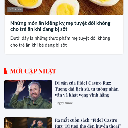
Sức khỏe
Những món ăn kiêng kỵ mẹ tuyệt đối không
cho trẻ ăn khi đang bị sốt
Dưới đây là những thực phẩm mẹ tuyệt đối không
cho trẻ ăn khi bé đang bị sốt
MỚI CẬP NHẬT
Di sản của Fidel Castro Ruz:
Tượng đài lịch sử, tư tưởng nhân
văn và khát vọng vĩnh hằng
1 ngày trước
Ra mắt cuốn sách “Fidel Castro
Ruz: Từ tuổi thơ đến huyền thoại”