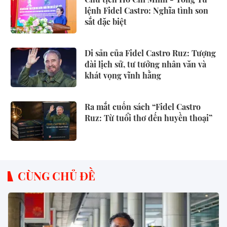
lệnh Fidel Castro: Nghĩa tình son
sắt đặc biệt
Di sản của Fidel Castro Ruz: Tượng
đài lịch sử, tư tưởng nhân văn và
khát vọng vĩnh hằng
Ra mắt cuốn sách “Fidel Castro
Ruz: Từ tuổi thơ đến huyền thoại”
CÙNG CHỦ ĐỀ