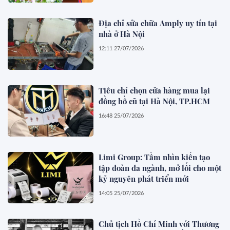
Địa chỉ sửa chữa Amply uy tín tại
nhà ở Hà Nội
12:11 27/07/2026
Tiêu chí chọn cửa hàng mua lại
đồng hồ cũ tại Hà Nội, TP.HCM
16:48 25/07/2026
Limi Group: Tầm nhìn kiến tạo
tập đoàn đa ngành, mở lối cho một
kỷ nguyên phát triển mới
14:05 25/07/2026
Chủ tịch Hồ Chí Minh với Thương