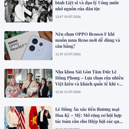
binh Liệt sĩ và đạo lý Uống nước
nhớ nguồn của dân tộc
13:47 19/07/2026
Nên chọn OPPO Reno16 F khi
muốn mua Reno mới dễ dùng và
cân bằng?
11:59 15/07/2026
Nha khoa Sài Gòn Tâm Đức Lê
Hồng Phong – Lựa chọn của nhiều
Việt kiều và khách quốc tế khi về
Việt Nam làm răng
15:36 11/07/2026
Lê Hồng Ân xúc tiến thương mại
Hoa Kỳ – Mỹ: Mở rộng cơ hội hợp
tác toàn cầu cho Hiệp hội các quốc
gia Đông Nam Á (ASEAN)