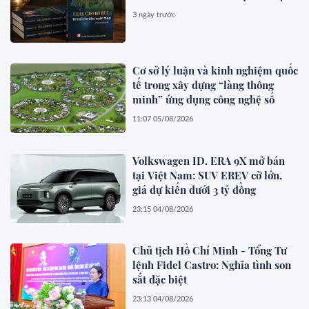
3 ngày trước
Cơ sở lý luận và kinh nghiệm quốc
tế trong xây dựng “làng thông
minh” ứng dụng công nghệ số
11:07 05/08/2026
Volkswagen ID. ERA 9X mở bán
tại Việt Nam: SUV EREV cỡ lớn,
giá dự kiến dưới 3 tỷ đồng
23:15 04/08/2026
Chủ tịch Hồ Chí Minh - Tổng Tư
lệnh Fidel Castro: Nghĩa tình son
sắt đặc biệt
23:13 04/08/2026