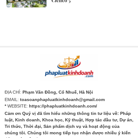
Cienco 5
ĐỊA CHỈ:
Phạm Văn Đồng, Cổ Nhuế, Hà Nội
EMAIL:
toasoanphapluatkinhdoanh@gmail.com
*
WEBSITE:
https://phapluatkinhdoanh.com/
Cảm ơn Quý vị đã tìm hiểu những thông tin tư liệu về: Pháp
luật, Kinh doanh, Khoa học, Kỹ thuật, Hợp tác đầu tư, Dự án,
Tri thức, Thời đại, Sản phẩm dịch vụ và hoạt động của
chúng tôi. Chúng tôi mong tiếp tục nhận được nhiều ý kiến