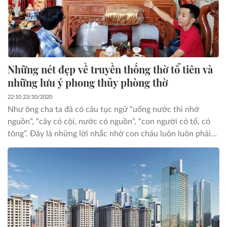
Những nét đẹp về truyền thống thờ tổ tiên và
những lưu ý phong thủy phòng thờ
22:10 23/10/2020
Như ông cha ta đã có câu tục ngữ “uống nước thì nhớ
nguồn”, “cây có cội, nước có nguồn”, “con người có tổ, có
tông”. Đây là những lời nhắc nhở con cháu luôn luôn phải
nhớ tới cội nguồn và biết ơn những đấng sinh thành của
thế hệ đi trước. Để đáp lại những công ơn của cha ông, tổ
tiên thì văn hóa thờ tổ tiên đã trở thành một nét đẹp tín
ngưỡng của người Việt Nam.