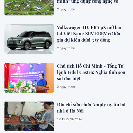
minh” ứng dụng công nghệ số
2 ngày trước
Volkswagen ID. ERA 9X mở bán
tại Việt Nam: SUV EREV cỡ lớn,
giá dự kiến dưới 3 tỷ đồng
2 ngày trước
Chủ tịch Hồ Chí Minh - Tổng Tư
lệnh Fidel Castro: Nghĩa tình son
sắt đặc biệt
2 ngày trước
Địa chỉ sửa chữa Amply uy tín tại
nhà ở Hà Nội
12:11 27/07/2026