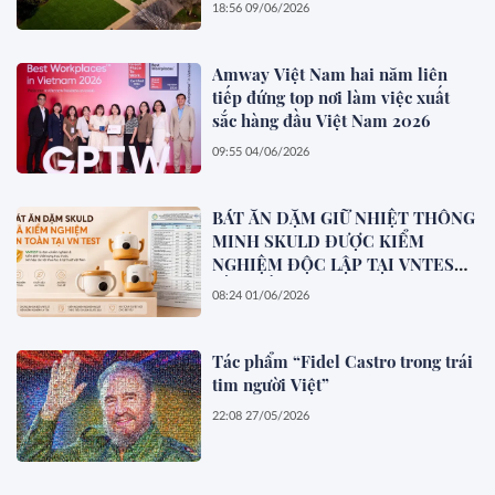
18:56 09/06/2026
Amway Việt Nam hai năm liên
tiếp đứng top nơi làm việc xuất
sắc hàng đầu Việt Nam 2026
09:55 04/06/2026
BÁT ĂN DẶM GIỮ NHIỆT THÔNG
MINH SKULD ĐƯỢC KIỂM
NGHIỆM ĐỘC LẬP TẠI VNTEST
VỀ CHẤT LƯỢNG & ĐỘ AN TOÀN
08:24 01/06/2026
Tác phẩm “Fidel Castro trong trái
tim người Việt”
22:08 27/05/2026