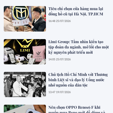
Tiêu chí chọn cửa hàng mua lại
đồng hồ cũ tại Hà Nội, TP.HCM
16:48 25/07/2026
Limi Group: Tầm nhìn kiến tạo
tập đoàn đa ngành, mở lối cho một
kỷ nguyên phát triển mới
14:05 25/07/2026
Chủ tịch Hồ Chí Minh với Thương
binh Liệt sĩ và đạo lý Uống nước
nhớ nguồn của dân tộc
13:47 19/07/2026
Nên chọn OPPO Reno16 F khi
muốn mua Reno mới dễ dùng và