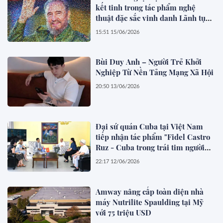
kết tinh trong tác phẩm nghệ
thuật đặc sắc vinh danh Lãnh tụ
Fidel Castro
15:51 15/06/2026
Bùi Duy Anh – Người Trẻ Khởi
Nghiệp Từ Nền Tảng Mạng Xã Hội
20:50 13/06/2026
Đại sứ quán Cuba tại Việt Nam
tiếp nhận tác phẩm "Fidel Castro
Ruz - Cuba trong trái tim người
Việt"
22:17 12/06/2026
Amway nâng cấp toàn diện nhà
máy Nutrilite Spaulding tại Mỹ
với 75 triệu USD