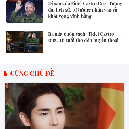
Di sản của Fidel Castro Ruz: Tượng
đài lịch sử, tư tưởng nhân văn và
khát vọng vĩnh hằng
Ra mắt cuốn sách “Fidel Castro
Ruz: Từ tuổi thơ đến huyền thoại”
CÙNG CHỦ ĐỀ