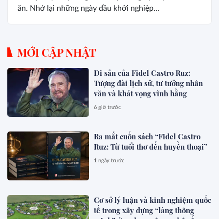
ăn. Nhớ lại những ngày đầu khởi nghiệp...
MỚI CẬP NHẬT
Di sản của Fidel Castro Ruz:
Tượng đài lịch sử, tư tưởng nhân
văn và khát vọng vĩnh hằng
6 giờ trước
Ra mắt cuốn sách “Fidel Castro
Ruz: Từ tuổi thơ đến huyền thoại”
1 ngày trước
Cơ sở lý luận và kinh nghiệm quốc
tế trong xây dựng “làng thông