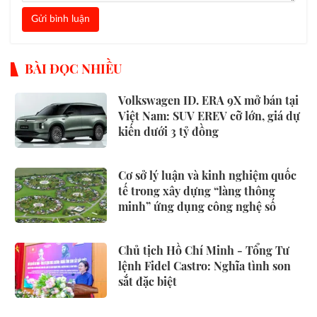
Gửi bình luận
BÀI ĐỌC NHIỀU
Volkswagen ID. ERA 9X mở bán tại
Việt Nam: SUV EREV cỡ lớn, giá dự
kiến dưới 3 tỷ đồng
Cơ sở lý luận và kinh nghiệm quốc
tế trong xây dựng “làng thông
minh” ứng dụng công nghệ số
Chủ tịch Hồ Chí Minh - Tổng Tư
lệnh Fidel Castro: Nghĩa tình son
sắt đặc biệt