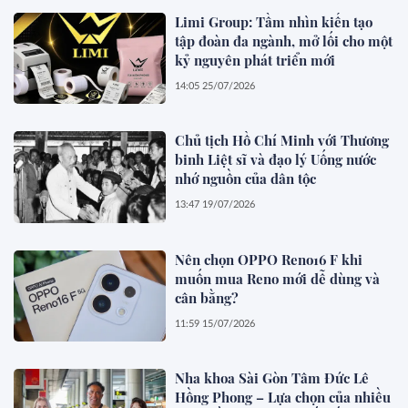
Limi Group: Tầm nhìn kiến tạo
tập đoàn đa ngành, mở lối cho một
kỷ nguyên phát triển mới
14:05 25/07/2026
Chủ tịch Hồ Chí Minh với Thương
binh Liệt sĩ và đạo lý Uống nước
nhớ nguồn của dân tộc
13:47 19/07/2026
Nên chọn OPPO Reno16 F khi
muốn mua Reno mới dễ dùng và
cân bằng?
11:59 15/07/2026
Nha khoa Sài Gòn Tâm Đức Lê
Hồng Phong – Lựa chọn của nhiều