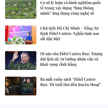
Cơ sở lý luận và kinh nghiệm quốc
tế trong xây dựng “làng thông
minh” ứng dụng công nghệ số
Chủ tịch Hồ Chí Minh - Tổng Tư
lệnh Fidel Castro: Nghĩa tình son
sắt đặc biệt
Di sản của Fidel Castro Ruz: Tượng
đài lịch sử, tư tưởng nhân văn và
khát vọng vĩnh hằng
Ra mắt cuốn sách “Fidel Castro
Ruz: Từ tuổi thơ đến huyền thoại”