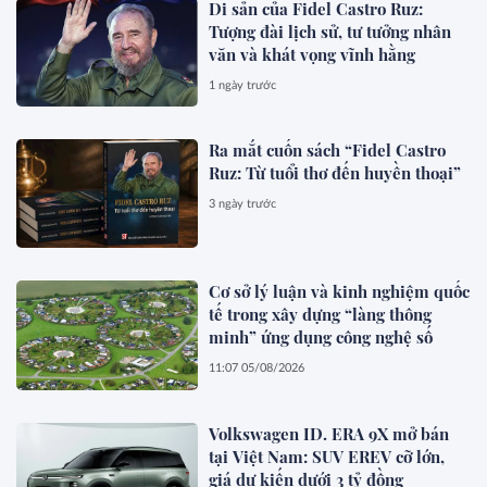
Di sản của Fidel Castro Ruz:
Tượng đài lịch sử, tư tưởng nhân
văn và khát vọng vĩnh hằng
1 ngày trước
Ra mắt cuốn sách “Fidel Castro
Ruz: Từ tuổi thơ đến huyền thoại”
3 ngày trước
Cơ sở lý luận và kinh nghiệm quốc
tế trong xây dựng “làng thông
minh” ứng dụng công nghệ số
11:07 05/08/2026
Volkswagen ID. ERA 9X mở bán
tại Việt Nam: SUV EREV cỡ lớn,
giá dự kiến dưới 3 tỷ đồng