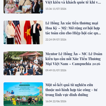
Việt kiều và khách quốc tế khi về
Việt Nam làm răng
15:36 11/07/2026
Lê Hồng Ân xúc tiến thương mại
Hoa Kỳ – Mỹ: Mở rộng cơ hội hợp
tác toàn cầu cho Hiệp hội các quốc
gia Đông Nam Á (ASEAN)
22:24 09/07/2026
Mentor Lê Hồng Ân – MC Lê Đoàn
kiến tạo cầu nối Xúc Tiến Thương
Mại Việt Nam – Campuchia 2026
09:49 01/07/2026
Một số kết quả từ nghiên cứu
thuộc mô hình hợp tác công - tư
trong lĩnh vực dinh dưỡng
16:04 22/06/2026