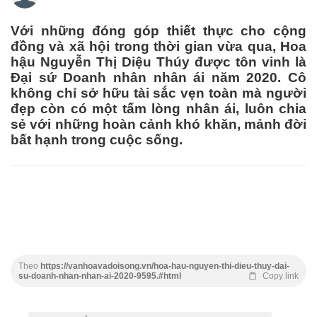
Với những đóng góp thiết thực cho cộng
đồng và xã hội trong thời gian vừa qua, Hoa
hậu Nguyễn Thị Diệu Thúy được tôn vinh là
Đại sứ Doanh nhân nhân ái năm 2020. Cô
không chỉ sở hữu tài sắc vẹn toàn mà người
đẹp còn có một tấm lòng nhân ái, luôn chia
sẻ với những hoàn cảnh khó khăn, mảnh đời
bất hạnh trong cuộc sống.
Theo
https://vanhoavadoisong.vn/hoa-hau-nguyen-thi-dieu-thuy-dai-
su-doanh-nhan-nhan-ai-2020-9595.#html
Copy link