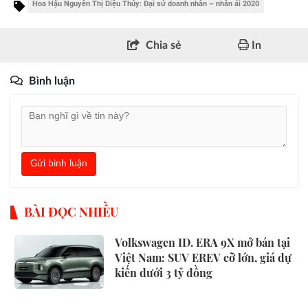
Hoa Hậu Nguyễn Thị Diệu Thúy: Đại sứ doanh nhân – nhân ái 2020
Chia sẻ
In
Bình luận
Gửi bình luận
BÀI ĐỌC NHIỀU
Volkswagen ID. ERA 9X mở bán tại
Việt Nam: SUV EREV cỡ lớn, giá dự
kiến dưới 3 tỷ đồng