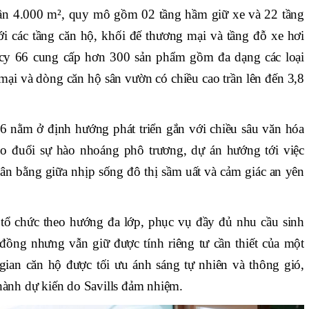
 gần 4.000 m², quy mô gồm 02 tầng hầm giữ xe và 22 tầng
i các tầng căn hộ, khối đế thương mại và tầng đỗ xe hơi
gacy 66 cung cấp hơn 300 sản phẩm gồm đa dạng các loại
ại và dòng căn hộ sân vườn có chiều cao trần lên đến 3,8
 nằm ở định hướng phát triển gắn với chiều sâu văn hóa
o đuổi sự hào nhoáng phô trương, dự án hướng tới việc
ân bằng giữa nhịp sống đô thị sầm uất và cảm giác an yên
 tổ chức theo hướng đa lớp, phục vụ đầy đủ nhu cầu sinh
 đồng nhưng vẫn giữ được tính riêng tư cần thiết của một
ian căn hộ được tối ưu ánh sáng tự nhiên và thông gió,
 hành dự kiến do Savills đảm nhiệm.