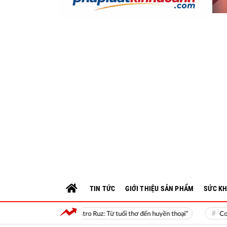
TIN TỨC
GIỚI THIỆU SẢN PHẨM
SỨC KH
ch “Fidel Castro Ruz: Từ tuổi thơ đến huyền thoại”
Cơ sở lý luận và k