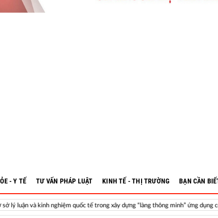
ỎE - Y TẾ
TƯ VẤN PHÁP LUẬT
KINH TẾ - THỊ TRƯỜNG
BẠN CẦN BIẾ
inh nghiệm quốc tế trong xây dựng “làng thông minh” ứng dụng công nghệ số