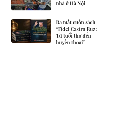
nhà ở Hà Nội
Ra mắt cuốn sách
“Fidel Castro Ruz:
Từ tuổi thơ đến
huyền thoại”