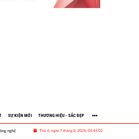
T
SỰ KIỆN MỚI
THƯƠNG HIỆU - SẮC ĐẸP
Thứ 6, ngày 7 tháng 8, 2026, 04:44:04
Volkswagen ID. ERA 9X mở bán tại Việt Nam: SUV EREV cỡ lớn, giá dự k