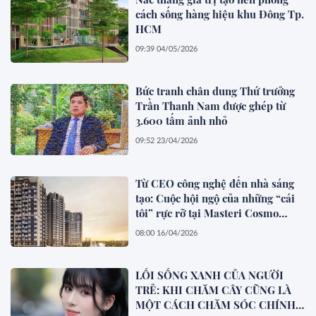
cách sống hàng hiệu khu Đông Tp.
HCM
09:39 04/05/2026
Bức tranh chân dung Thứ trưởng
Trần Thanh Nam được ghép từ
3.600 tấm ảnh nhỏ
09:52 23/04/2026
Từ CEO công nghệ đến nhà sáng
tạo: Cuộc hội ngộ của những “cái
tôi” rực rỡ tại Masteri Cosmo
Central
08:00 16/04/2026
LỐI SỐNG XANH CỦA NGƯỜI
TRẺ: KHI CHĂM CÂY CŨNG LÀ
MỘT CÁCH CHĂM SÓC CHÍNH