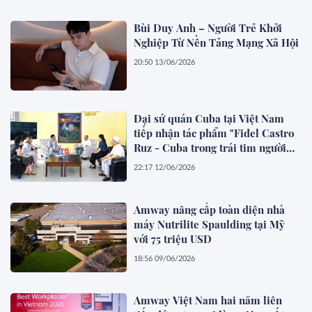
Bùi Duy Anh – Người Trẻ Khởi
Nghiệp Từ Nền Tảng Mạng Xã Hội
20:50 13/06/2026
Đại sứ quán Cuba tại Việt Nam
tiếp nhận tác phẩm "Fidel Castro
Ruz - Cuba trong trái tim người
Việt"
22:17 12/06/2026
Amway nâng cấp toàn diện nhà
máy Nutrilite Spaulding tại Mỹ
với 75 triệu USD
18:56 09/06/2026
Amway Việt Nam hai năm liên