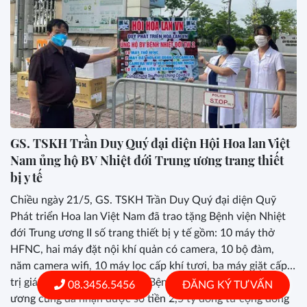
GS. TSKH Trần Duy Quý đại diện Hội Hoa lan Việt
Nam ủng hộ BV Nhiệt đới Trung ương trang thiết
bị y tế
Chiều ngày 21/5, GS. TSKH Trần Duy Quý đại diện Quỹ
Phát triển Hoa lan Việt Nam đã trao tặng Bệnh viện Nhiệt
đới Trung ương II số trang thiết bị y tế gồm: 10 máy thở
HFNC, hai máy đặt nội khí quản có camera, 10 bộ đàm,
năm camera wifi, 10 máy lọc cấp khí tươi, ba máy giặt cấp…
trị giá 1,2 tỷ đồng. Trước đó, Bệnh viện Nhiệt đới Trung
08.3456.5456
ĐĂNG KÝ TƯ VẤN
ương cũng đã nhận được số tiền 2,5 tỷ đồng từ cộng đồng