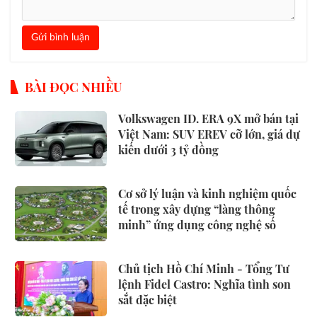
Gửi bình luận
BÀI ĐỌC NHIỀU
Volkswagen ID. ERA 9X mở bán tại
Việt Nam: SUV EREV cỡ lớn, giá dự
kiến dưới 3 tỷ đồng
Cơ sở lý luận và kinh nghiệm quốc
tế trong xây dựng “làng thông
minh” ứng dụng công nghệ số
Chủ tịch Hồ Chí Minh - Tổng Tư
lệnh Fidel Castro: Nghĩa tình son
sắt đặc biệt