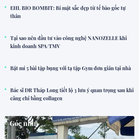
EHL BIO BOMBIT: Bí mật sắc đẹp từ tế bào gốc tự
thân
Tại sao nên đầu tư vào công nghệ NANOZELLE khi
kinh doanh SPA/TMV
Bật mí 5 bài tập bụng với tạ tập Gym đơn giản tại nhà
Bác sĩ DR Tháp Long tiết lộ 3 lưu ý quan trọng sau khi
căng chỉ bằng collagen
Góc nhìn