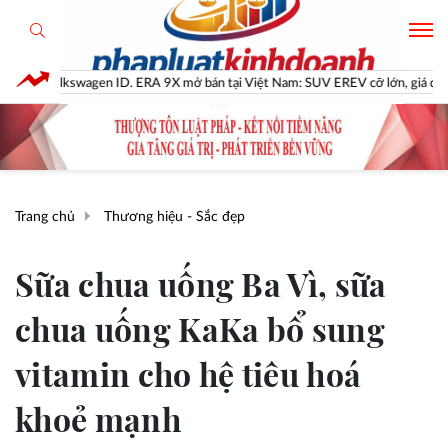
. ERA 9X mở bán tại Việt Nam: SUV EREV cỡ lớn, giá dự kiến dưới 3 tỷ đồng
Trang chủ
Thương hiệu - Sắc đẹp
Sữa chua uống Ba Vì, sữa
chua uống KaKa bổ sung
vitamin cho hệ tiêu hoá
khoẻ mạnh