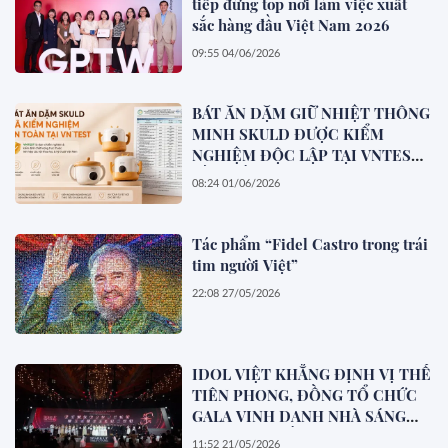
tiếp đứng top nơi làm việc xuất
sắc hàng đầu Việt Nam 2026
09:55 04/06/2026
BÁT ĂN DẶM GIỮ NHIỆT THÔNG
MINH SKULD ĐƯỢC KIỂM
NGHIỆM ĐỘC LẬP TẠI VNTEST
VỀ CHẤT LƯỢNG & ĐỘ AN TOÀN
08:24 01/06/2026
Tác phẩm “Fidel Castro trong trái
tim người Việt”
22:08 27/05/2026
IDOL VIỆT KHẲNG ĐỊNH VỊ THẾ
TIÊN PHONG, ĐỒNG TỔ CHỨC
GALA VINH DANH NHÀ SÁNG
TẠO LIVE XUẤT SẮC 2025
11:52 21/05/2026