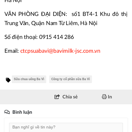
Hà Nội
VĂN PHÒNG ĐẠI DIỆN: số1 BT4-1 Khu đô thị
Trung Văn, Quận Nam Từ Liêm, Hà Nội
Số điện thoại: 0915 414 286
Email:
ctcpsuabavi@bavimilk-jsc.com.vn
Sữa chua uống Ba Vì
Công ty cổ phần sữa Ba Vì
Chia sẻ
In
Bình luận