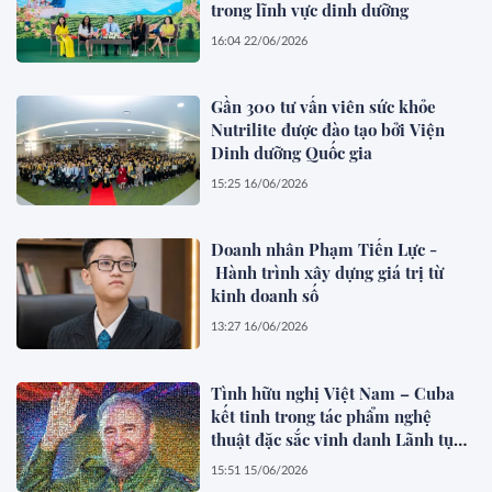
trong lĩnh vực dinh dưỡng
16:04 22/06/2026
Gần 300 tư vấn viên sức khỏe
Nutrilite được đào tạo bởi Viện
Dinh dưỡng Quốc gia
15:25 16/06/2026
Doanh nhân Phạm Tiến Lực -
Hành trình xây dựng giá trị từ
kinh doanh số
13:27 16/06/2026
Tình hữu nghị Việt Nam – Cuba
kết tinh trong tác phẩm nghệ
thuật đặc sắc vinh danh Lãnh tụ
Fidel Castro
15:51 15/06/2026