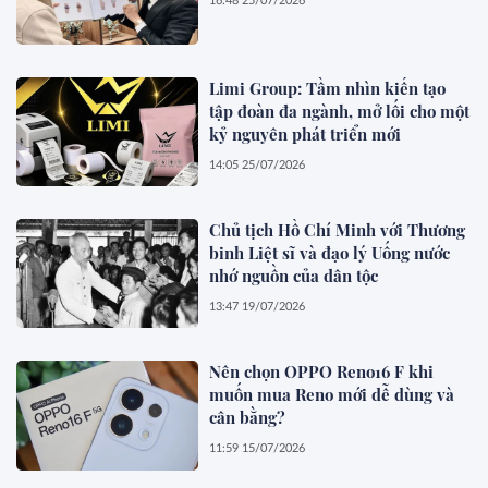
16:48 25/07/2026
Limi Group: Tầm nhìn kiến tạo
tập đoàn đa ngành, mở lối cho một
kỷ nguyên phát triển mới
14:05 25/07/2026
Chủ tịch Hồ Chí Minh với Thương
binh Liệt sĩ và đạo lý Uống nước
nhớ nguồn của dân tộc
13:47 19/07/2026
Nên chọn OPPO Reno16 F khi
muốn mua Reno mới dễ dùng và
cân bằng?
11:59 15/07/2026