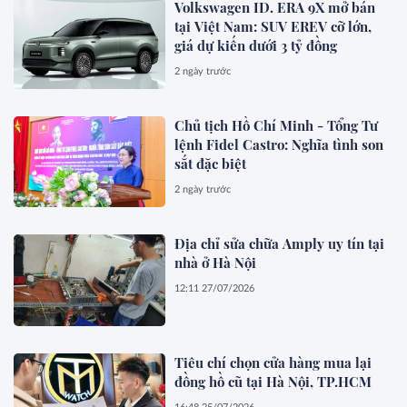
Volkswagen ID. ERA 9X mở bán
tại Việt Nam: SUV EREV cỡ lớn,
giá dự kiến dưới 3 tỷ đồng
2 ngày trước
Chủ tịch Hồ Chí Minh - Tổng Tư
lệnh Fidel Castro: Nghĩa tình son
sắt đặc biệt
2 ngày trước
Địa chỉ sửa chữa Amply uy tín tại
nhà ở Hà Nội
12:11 27/07/2026
Tiêu chí chọn cửa hàng mua lại
đồng hồ cũ tại Hà Nội, TP.HCM