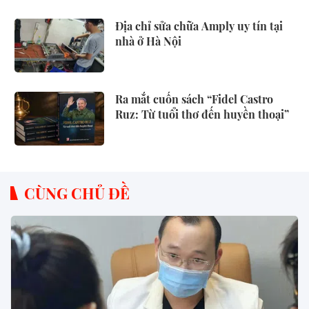
Địa chỉ sửa chữa Amply uy tín tại
nhà ở Hà Nội
Ra mắt cuốn sách “Fidel Castro
Ruz: Từ tuổi thơ đến huyền thoại”
CÙNG CHỦ ĐỀ