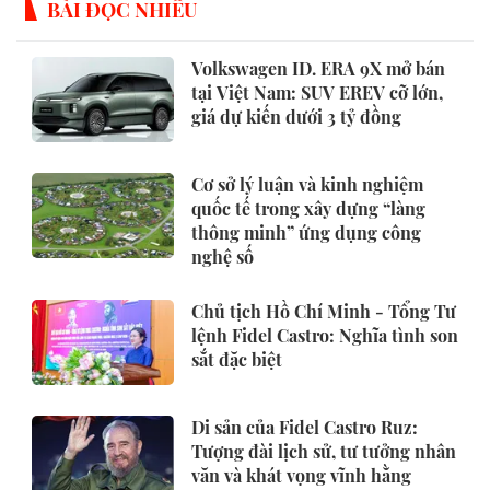
BÀI ĐỌC NHIỀU
Volkswagen ID. ERA 9X mở bán
tại Việt Nam: SUV EREV cỡ lớn,
giá dự kiến dưới 3 tỷ đồng
Cơ sở lý luận và kinh nghiệm
quốc tế trong xây dựng “làng
thông minh” ứng dụng công
nghệ số
Chủ tịch Hồ Chí Minh - Tổng Tư
lệnh Fidel Castro: Nghĩa tình son
sắt đặc biệt
Di sản của Fidel Castro Ruz:
Tượng đài lịch sử, tư tưởng nhân
văn và khát vọng vĩnh hằng