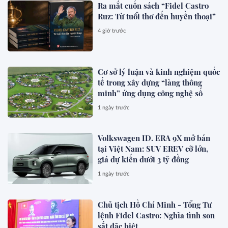
Ra mắt cuốn sách “Fidel Castro
Ruz: Từ tuổi thơ đến huyền thoại”
4 giờ trước
Cơ sở lý luận và kinh nghiệm quốc
tế trong xây dựng “làng thông
minh” ứng dụng công nghệ số
1 ngày trước
Volkswagen ID. ERA 9X mở bán
tại Việt Nam: SUV EREV cỡ lớn,
giá dự kiến dưới 3 tỷ đồng
1 ngày trước
Chủ tịch Hồ Chí Minh - Tổng Tư
lệnh Fidel Castro: Nghĩa tình son
sắt đặc biệt