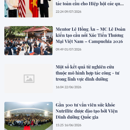
tác toàn cầu cho Hiệp hội các quốc
gia Đông Nam Á (ASEAN)
22:24 09/07/2026
Mentor Lê Hồng Ân – MC Lê Đoàn
kiến tạo cầu nối Xúc Tiến Thương
Mại Việt Nam – Campuchia 2026
09:49 01/07/2026
Một số kết quả từ nghiên cứu
thuộc mô hình hợp tác công - tư
trong lĩnh vực dinh dưỡng
16:04 22/06/2026
Gần 300 tư vấn viên sức khỏe
Nutrilite được đào tạo bởi Viện
Dinh dưỡng Quốc gia
15:25 16/06/2026