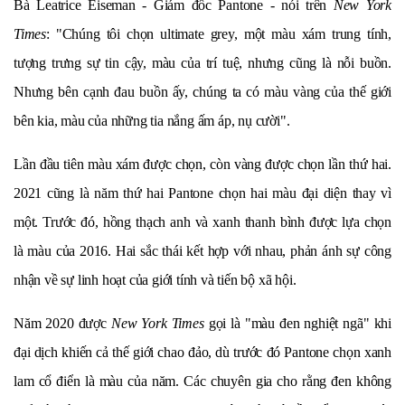
Bà Leatrice Eiseman - Giám đốc Pantone - nói trên
New York
Times
: "Chúng tôi chọn ultimate grey, một màu xám trung tính,
tượng trưng sự tin cậy, màu của trí tuệ, nhưng cũng là nỗi buồn.
Nhưng bên cạnh đau buồn ấy, chúng ta có màu vàng của thế giới
bên kia, màu của những tia nắng ấm áp, nụ cười".
Lần đầu tiên màu xám được chọn, còn vàng được chọn lần thứ hai.
2021 cũng là năm thứ hai Pantone chọn hai màu đại diện thay vì
một. Trước đó, hồng thạch anh và xanh thanh bình được lựa chọn
là màu của 2016. Hai sắc thái kết hợp với nhau, phản ánh sự công
nhận về sự linh hoạt của giới tính và tiến bộ xã hội.
Năm 2020 được
New York Times
gọi là "màu đen nghiệt ngã" khi
đại dịch khiến cả thế giới chao đảo, dù trước đó Pantone chọn xanh
lam cổ điển là màu của năm. Các chuyên gia cho rằng đen không