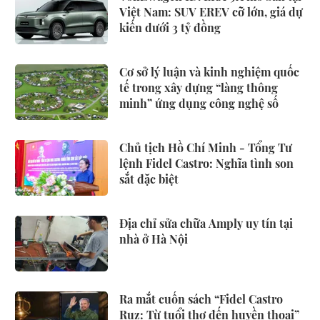
Việt Nam: SUV EREV cỡ lớn, giá dự
kiến dưới 3 tỷ đồng
Cơ sở lý luận và kinh nghiệm quốc
tế trong xây dựng “làng thông
minh” ứng dụng công nghệ số
Chủ tịch Hồ Chí Minh - Tổng Tư
lệnh Fidel Castro: Nghĩa tình son
sắt đặc biệt
Địa chỉ sửa chữa Amply uy tín tại
nhà ở Hà Nội
Ra mắt cuốn sách “Fidel Castro
Ruz: Từ tuổi thơ đến huyền thoại”