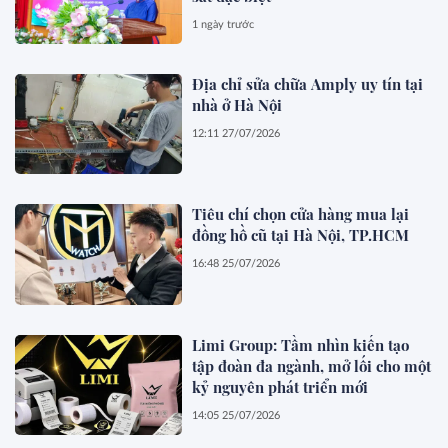
1 ngày trước
Địa chỉ sửa chữa Amply uy tín tại
nhà ở Hà Nội
12:11 27/07/2026
Tiêu chí chọn cửa hàng mua lại
đồng hồ cũ tại Hà Nội, TP.HCM
16:48 25/07/2026
Limi Group: Tầm nhìn kiến tạo
tập đoàn đa ngành, mở lối cho một
kỷ nguyên phát triển mới
14:05 25/07/2026