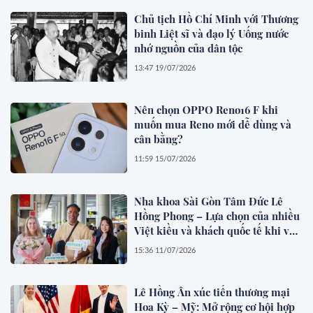
Chủ tịch Hồ Chí Minh với Thương
binh Liệt sĩ và đạo lý Uống nước
nhớ nguồn của dân tộc
13:47 19/07/2026
Nên chọn OPPO Reno16 F khi
muốn mua Reno mới dễ dùng và
cân bằng?
11:59 15/07/2026
Nha khoa Sài Gòn Tâm Đức Lê
Hồng Phong – Lựa chọn của nhiều
Việt kiều và khách quốc tế khi về
Việt Nam làm răng
15:36 11/07/2026
Lê Hồng Ân xúc tiến thương mại
Hoa Kỳ – Mỹ: Mở rộng cơ hội hợp