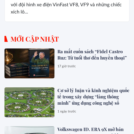
với đội hình xe điện VinFast VF8, VF9 và những chiếc
xích lô...
MỚI CẬP NHẬT
Ra mắt cuốn sách “Fidel Castro
Ruz: Từ tuổi thơ đến huyền thoại”
17 giờ trước
Cơ sở lý luận và kinh nghiệm quốc
tế trong xây dựng “làng thông
minh” ứng dụng công nghệ số
1 ngày trước
Volkswagen ID. ERA 9X mở bán