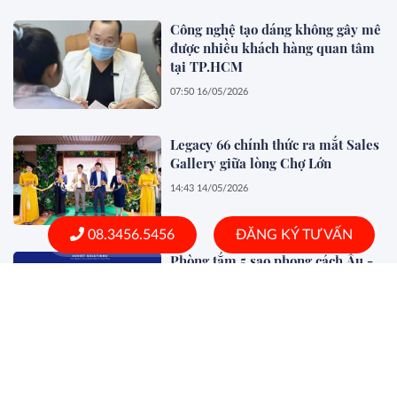
Công nghệ tạo dáng không gây mê
được nhiều khách hàng quan tâm
tại TP.HCM
07:50 16/05/2026
Legacy 66 chính thức ra mắt Sales
Gallery giữa lòng Chợ Lớn
14:43 14/05/2026
08.3456.5456
ĐĂNG KÝ TƯ VẤN
Phòng tắm 5 sao phong cách Âu -
Mỹ gia nhập thị trường Hà Nội
19:16 11/05/2026
Nấc thang giá trị tạo nên phong
cách sống hàng hiệu khu Đông Tp.