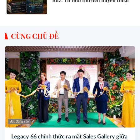
Ruz: Từ tuổi thơ đến huyền thoại”
CÙNG CHỦ ĐỀ
Bất động sản
Legacy 66 chính thức ra mắt Sales Gallery giữa