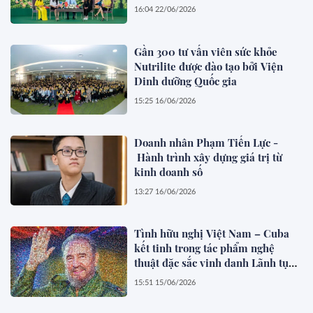
16:04 22/06/2026
Gần 300 tư vấn viên sức khỏe
Nutrilite được đào tạo bởi Viện
Dinh dưỡng Quốc gia
15:25 16/06/2026
Doanh nhân Phạm Tiến Lực -
Hành trình xây dựng giá trị từ
kinh doanh số
13:27 16/06/2026
Tình hữu nghị Việt Nam – Cuba
kết tinh trong tác phẩm nghệ
thuật đặc sắc vinh danh Lãnh tụ
Fidel Castro
15:51 15/06/2026