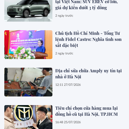
tại Việt Nam: SUV EREV cỡ lớn,
giá dự kiến dưới 3 tỷ đồng
2 ngày trước
Chủ tịch Hồ Chí Minh - Tổng Tư
lệnh Fidel Castro: Nghĩa tình son
sắt đặc biệt
2 ngày trước
Địa chỉ sửa chữa Amply uy tín tại
nhà ở Hà Nội
12:11 27/07/2026
Tiêu chí chọn cửa hàng mua lại
đồng hồ cũ tại Hà Nội, TP.HCM
16:48 25/07/2026