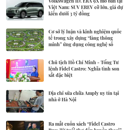
Volkswagen ID. ERA 9X mở bán tại
Việt Nam: SUV EREV cỡ lớn, giá dự
kiến dưới 3 tỷ đồng
Cơ sở lý luận và kinh nghiệm quốc
tế trong xây dựng “làng thông
minh” ứng dụng công nghệ số
Chủ tịch Hồ Chí Minh - Tổng Tư
lệnh Fidel Castro: Nghĩa tình son
sắt đặc biệt
Địa chỉ sửa chữa Amply uy tín tại
nhà ở Hà Nội
Ra mắt cuốn sách “Fidel Castro