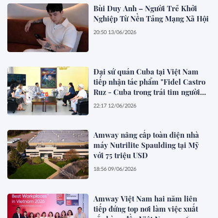
Bùi Duy Anh – Người Trẻ Khởi
Nghiệp Từ Nền Tảng Mạng Xã Hội
20:50 13/06/2026
Đại sứ quán Cuba tại Việt Nam
tiếp nhận tác phẩm "Fidel Castro
Ruz - Cuba trong trái tim người
Việt"
22:17 12/06/2026
Amway nâng cấp toàn diện nhà
máy Nutrilite Spaulding tại Mỹ
với 75 triệu USD
18:56 09/06/2026
Amway Việt Nam hai năm liên
tiếp đứng top nơi làm việc xuất