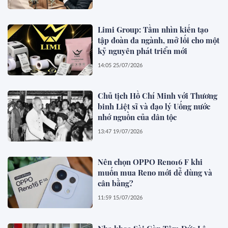
Limi Group: Tầm nhìn kiến tạo
tập đoàn đa ngành, mở lối cho một
kỷ nguyên phát triển mới
14:05 25/07/2026
Chủ tịch Hồ Chí Minh với Thương
binh Liệt sĩ và đạo lý Uống nước
nhớ nguồn của dân tộc
13:47 19/07/2026
Nên chọn OPPO Reno16 F khi
muốn mua Reno mới dễ dùng và
cân bằng?
11:59 15/07/2026