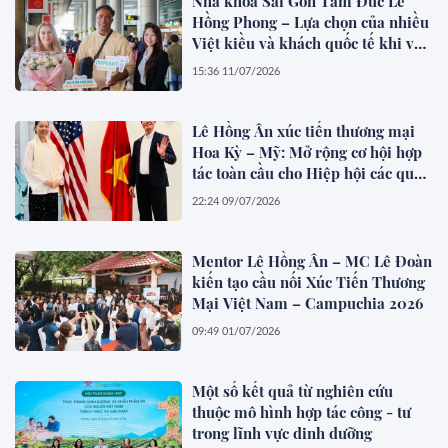
Nha khoa Sài Gòn Tâm Đức Lê
Hồng Phong – Lựa chọn của nhiều
Việt kiều và khách quốc tế khi về
Việt Nam làm răng
15:36 11/07/2026
Lê Hồng Ân xúc tiến thương mại
Hoa Kỳ – Mỹ: Mở rộng cơ hội hợp
tác toàn cầu cho Hiệp hội các quốc
gia Đông Nam Á (ASEAN)
22:24 09/07/2026
Mentor Lê Hồng Ân – MC Lê Đoàn
kiến tạo cầu nối Xúc Tiến Thương
Mại Việt Nam – Campuchia 2026
09:49 01/07/2026
Một số kết quả từ nghiên cứu
thuộc mô hình hợp tác công - tư
trong lĩnh vực dinh dưỡng