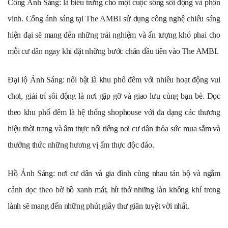
Cổng Ánh Sáng: là biểu trưng cho một cuộc sống sôi động và phồn
vinh. Cổng ánh sáng tại The AMBI sử dụng công nghệ chiếu sáng
hiện đại sẽ mang đến những trải nghiệm và ấn tượng khó phai cho
mỗi cư dân ngay khi đặt những bước chân đầu tiên vào The AMBI.
Đại lộ Ánh Sáng: nổi bật là khu phố đêm với nhiều hoạt động vui
chơi, giải trí sôi động là nơi gặp gỡ và giao lưu cùng bạn bè. Dọc
theo khu phố đêm là hệ thống shophouse với đa dạng các thương
hiệu thời trang và ẩm thực nổi tiếng nơi cư dân thỏa sức mua sắm và
thưởng thức những hương vị ẩm thực độc đáo.
Hồ Ánh Sáng: nơi cư dân và gia đình cùng nhau tản bộ và ngắm
cảnh dọc theo bờ hồ xanh mát, hít thở những làn không khí trong
lành sẽ mang đến những phút giây thư giãn tuyệt vời nhất.