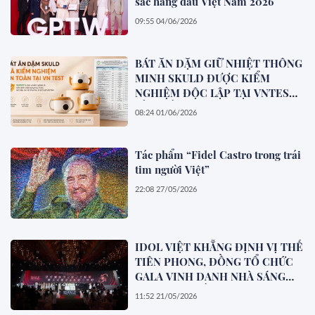
sắc hàng đầu Việt Nam 2026
09:55 04/06/2026
BÁT ĂN DẶM GIỮ NHIỆT THÔNG
MINH SKULD ĐƯỢC KIỂM
NGHIỆM ĐỘC LẬP TẠI VNTEST
VỀ CHẤT LƯỢNG & ĐỘ AN TOÀN
08:24 01/06/2026
Tác phẩm “Fidel Castro trong trái
tim người Việt”
22:08 27/05/2026
IDOL VIỆT KHẲNG ĐỊNH VỊ THẾ
TIÊN PHONG, ĐỒNG TỔ CHỨC
GALA VINH DANH NHÀ SÁNG
TẠO LIVE XUẤT SẮC 2025
11:52 21/05/2026