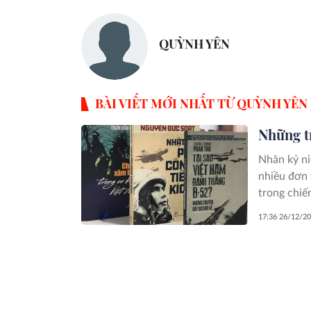
QUỲNH YÊN
BÀI VIẾT MỚI NHẤT TỪ QUỲNH YÊN
Những tr
Nhân kỷ n
nhiều đơn 
trong chiế
độc giả hi
17:36 26/12/2
chiến đấu,