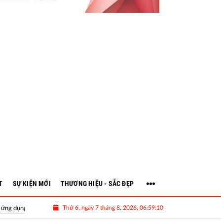
T
SỰ KIỆN MỚI
THƯƠNG HIỆU - SẮC ĐẸP
Thứ 6, ngày 7 tháng 8, 2026, 06:59:10
 dụng công nghệ số
Volkswagen ID. ERA 9X mở bán tại Việt Nam: SUV 