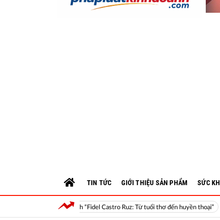
TIN TỨC
GIỚI THIỆU SẢN PHẨM
SỨC KH
Ra mắt cuốn sách “Fidel Castro Ruz: Từ tuổi thơ đến huyền thoại”