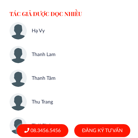
TÁC GIẢ ĐƯỢC ĐỌC NHIỀU
Hạ Vy
Thanh Lam
Thanh Tâm
Thu Trang
Thái Bình
08.3456.5456
ĐĂNG KÝ TƯ VẤN