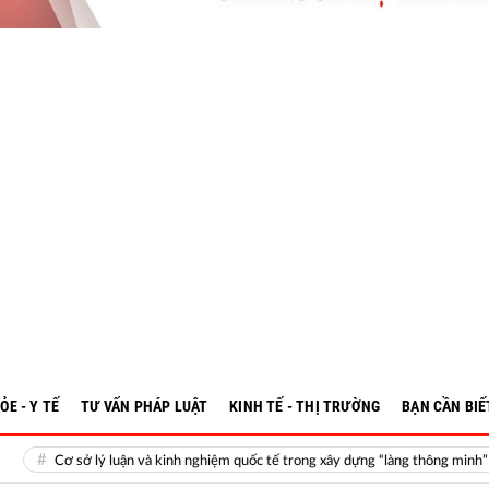
ỎE - Y TẾ
TƯ VẤN PHÁP LUẬT
KINH TẾ - THỊ TRƯỜNG
BẠN CẦN BIẾ
Cơ sở lý luận và kinh nghiệm quốc tế trong xây dựng “làng thông minh” ứng