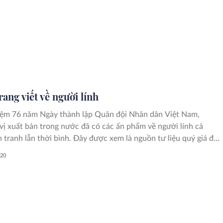
ang viết về người lính
iệm 76 năm Ngày thành lập Quân đội Nhân dân Việt Nam,
vị xuất bản trong nước đã có các ấn phẩm về người lính cả
n tranh lẫn thời bình. Đây được xem là nguồn tư liệu quý giá để
ểu hơn về những năm tháng hào hùng mà người lính đã sống và
020
 cũng như về những tâm tư của người lính hôm nay.