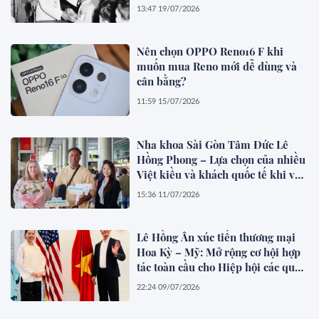
13:47 19/07/2026
Nên chọn OPPO Reno16 F khi
muốn mua Reno mới dễ dùng và
cân bằng?
11:59 15/07/2026
Nha khoa Sài Gòn Tâm Đức Lê
Hồng Phong – Lựa chọn của nhiều
Việt kiều và khách quốc tế khi về
Việt Nam làm răng
15:36 11/07/2026
Lê Hồng Ân xúc tiến thương mại
Hoa Kỳ – Mỹ: Mở rộng cơ hội hợp
tác toàn cầu cho Hiệp hội các quốc
gia Đông Nam Á (ASEAN)
22:24 09/07/2026