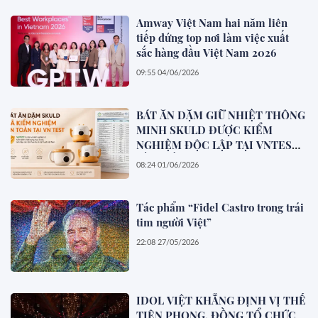
Amway Việt Nam hai năm liên
tiếp đứng top nơi làm việc xuất
sắc hàng đầu Việt Nam 2026
09:55 04/06/2026
BÁT ĂN DẶM GIỮ NHIỆT THÔNG
MINH SKULD ĐƯỢC KIỂM
NGHIỆM ĐỘC LẬP TẠI VNTEST
VỀ CHẤT LƯỢNG & ĐỘ AN TOÀN
08:24 01/06/2026
Tác phẩm “Fidel Castro trong trái
tim người Việt”
22:08 27/05/2026
IDOL VIỆT KHẲNG ĐỊNH VỊ THẾ
TIÊN PHONG, ĐỒNG TỔ CHỨC