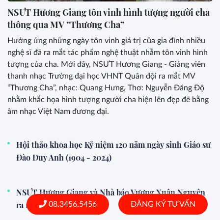
NSƯT Hương Giang tôn vinh hình tượng người cha
thông qua MV “Thương Cha”
Hưởng ứng những ngày tôn vinh giá trị của gia đình nhiều
nghệ sĩ đã ra mắt tác phẩm nghệ thuật nhằm tôn vinh hình
tượng của cha. Mới đây, NSƯT Hương Giang - Giảng viên
thanh nhạc Trường đại học VHNT Quân đội ra mắt MV
“Thương Cha”, nhạc: Quang Hưng, Thơ: Nguyễn Đăng Độ
nhằm khắc họa hình tượng người cha hiện lên đẹp đẽ bằng
âm nhạc Việt Nam đương đại.
Hội thảo khoa học Kỷ niệm 120 năm ngày sinh Giáo sư
Đào Duy Anh (1904 - 2024)
NSƯT Hương Giang và Nhà báo Vương Xuân Nguyên
ra mắt ca khúc Sen
08.3456.5456
ĐĂNG KÝ TƯ VẤN