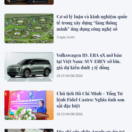
Cơ sở lý luận và kinh nghiệm quốc
tế trong xây dựng “làng thông
minh” ứng dụng công nghệ số
3 ngày trước
Volkswagen ID. ERA 9X mở bán
tại Việt Nam: SUV EREV cỡ lớn,
giá dự kiến dưới 3 tỷ đồng
23:15 04/08/2026
Chủ tịch Hồ Chí Minh - Tổng Tư
lệnh Fidel Castro: Nghĩa tình son
sắt đặc biệt
23:13 04/08/2026
Địa chỉ sửa chữa Amply uy tín tại