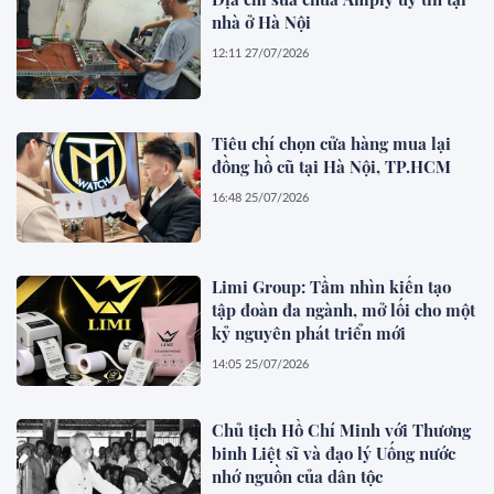
nhà ở Hà Nội
12:11 27/07/2026
Tiêu chí chọn cửa hàng mua lại
đồng hồ cũ tại Hà Nội, TP.HCM
16:48 25/07/2026
Limi Group: Tầm nhìn kiến tạo
tập đoàn đa ngành, mở lối cho một
kỷ nguyên phát triển mới
14:05 25/07/2026
Chủ tịch Hồ Chí Minh với Thương
binh Liệt sĩ và đạo lý Uống nước
nhớ nguồn của dân tộc