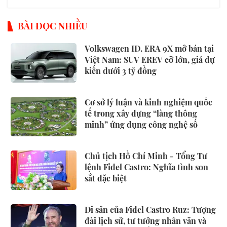
BÀI ĐỌC NHIỀU
Volkswagen ID. ERA 9X mở bán tại
Việt Nam: SUV EREV cỡ lớn, giá dự
kiến dưới 3 tỷ đồng
Cơ sở lý luận và kinh nghiệm quốc
tế trong xây dựng “làng thông
minh” ứng dụng công nghệ số
Chủ tịch Hồ Chí Minh - Tổng Tư
lệnh Fidel Castro: Nghĩa tình son
sắt đặc biệt
Di sản của Fidel Castro Ruz: Tượng
đài lịch sử, tư tưởng nhân văn và