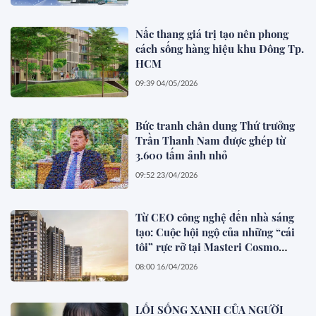
Nấc thang giá trị tạo nên phong
cách sống hàng hiệu khu Đông Tp.
HCM
09:39 04/05/2026
Bức tranh chân dung Thứ trưởng
Trần Thanh Nam được ghép từ
3.600 tấm ảnh nhỏ
09:52 23/04/2026
Từ CEO công nghệ đến nhà sáng
tạo: Cuộc hội ngộ của những “cái
tôi” rực rỡ tại Masteri Cosmo
Central
08:00 16/04/2026
LỐI SỐNG XANH CỦA NGƯỜI