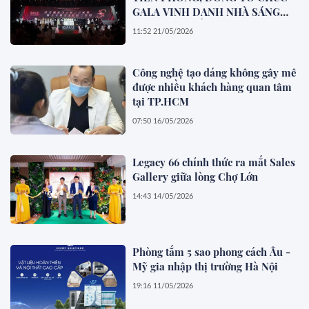
GALA VINH DANH NHÀ SÁNG
TẠO LIVE XUẤT SẮC 2025
11:52 21/05/2026
Công nghệ tạo dáng không gây mê
được nhiều khách hàng quan tâm
tại TP.HCM
07:50 16/05/2026
Legacy 66 chính thức ra mắt Sales
Gallery giữa lòng Chợ Lớn
14:43 14/05/2026
Phòng tắm 5 sao phong cách Âu -
Mỹ gia nhập thị trường Hà Nội
19:16 11/05/2026