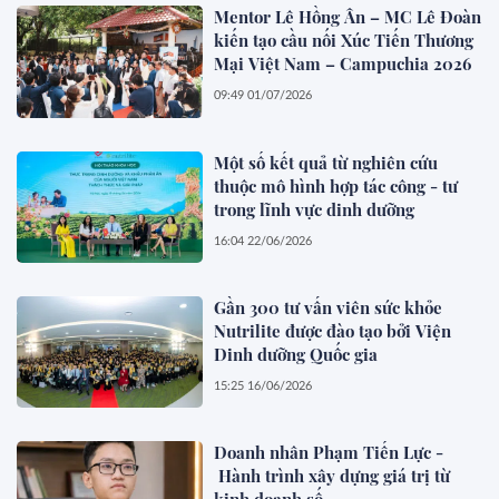
Mentor Lê Hồng Ân – MC Lê Đoàn
kiến tạo cầu nối Xúc Tiến Thương
Mại Việt Nam – Campuchia 2026
09:49 01/07/2026
Một số kết quả từ nghiên cứu
thuộc mô hình hợp tác công - tư
trong lĩnh vực dinh dưỡng
16:04 22/06/2026
Gần 300 tư vấn viên sức khỏe
Nutrilite được đào tạo bởi Viện
Dinh dưỡng Quốc gia
15:25 16/06/2026
Doanh nhân Phạm Tiến Lực -
Hành trình xây dựng giá trị từ