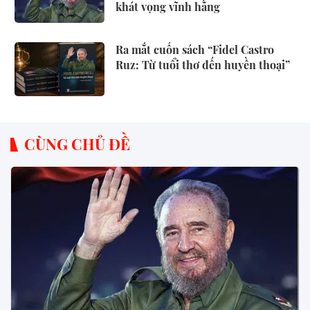
khát vọng vĩnh hằng
Ra mắt cuốn sách “Fidel Castro
Ruz: Từ tuổi thơ đến huyền thoại”
CÙNG CHỦ ĐỀ