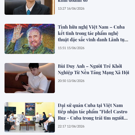
kinh doanh số
13:27 16/06/2026
Tình hữu nghị Việt Nam – Cuba
kết tinh trong tác phẩm nghệ
thuật đặc sắc vinh danh Lãnh tụ
Fidel Castro
15:51 15/06/2026
Bùi Duy Anh – Người Trẻ Khởi
Nghiệp Từ Nền Tảng Mạng Xã Hội
20:50 13/06/2026
Đại sứ quán Cuba tại Việt Nam
tiếp nhận tác phẩm "Fidel Castro
Ruz - Cuba trong trái tim người
Việt"
22:17 12/06/2026