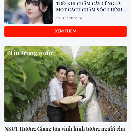
TRẺ: KHI CHĂM CÂY CŨNG LÀ
MỘT CÁCH CHĂM SÓC CHÍNH
MÌNH
15:04 14/04/2026
XEM THÊM
Tin trong nước
NSƯT Hương Giang tôn vinh hình tượng người cha