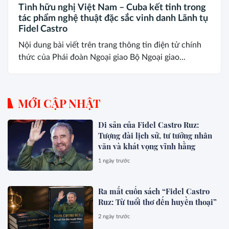
Tình hữu nghị Việt Nam – Cuba kết tinh trong
tác phẩm nghệ thuật đặc sắc vinh danh Lãnh tụ
Fidel Castro
Nội dung bài viết trên trang thông tin điện tử chính
thức của Phái đoàn Ngoại giao Bộ Ngoại giao...
MỚI CẬP NHẬT
Di sản của Fidel Castro Ruz:
Tượng đài lịch sử, tư tưởng nhân
văn và khát vọng vĩnh hằng
1 ngày trước
Ra mắt cuốn sách “Fidel Castro
Ruz: Từ tuổi thơ đến huyền thoại”
2 ngày trước